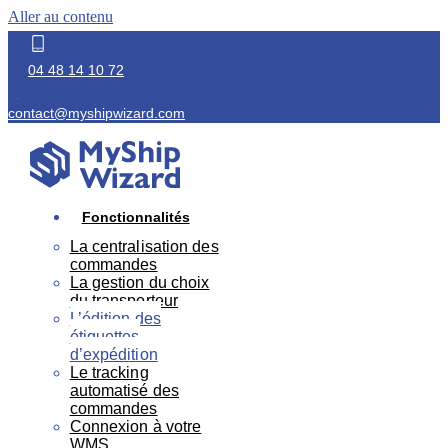
Aller au contenu
04 48 14 10 72
contact@myshipwizard.com
Fonctionnalités
La centralisation des
commandes
La gestion du choix
du transporteur
L’édition des
étiquettes
d’expédition
Le tracking
automatisé des
commandes
Connexion à votre
WMS