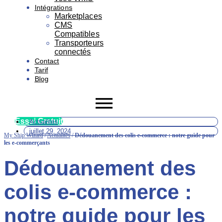
Intégrations
Marketplaces
CMS
Compatibles
Transporteurs
connectés
Contact
Tarif
Blog
Essai Gratuit
Actualités
juillet 29, 2024
My Ship Wizard
/
Actualités
/
Dédouanement des colis e-commerce : notre guide pour
les e-commerçants
Dédouanement des
colis e-commerce :
notre guide pour les