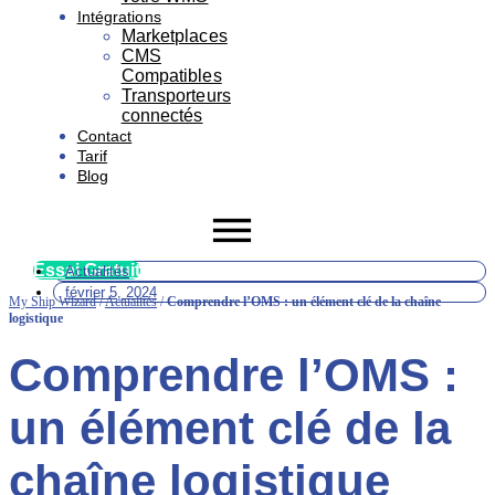
Intégrations
Marketplaces
CMS
Compatibles
Transporteurs
connectés
Contact
Tarif
Blog
Essai Gratuit
Actualités
février 5, 2024
My Ship Wizard
/
Actualités
/
Comprendre l’OMS : un élément clé de la chaîne
logistique
Comprendre l’OMS :
un élément clé de la
chaîne logistique